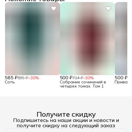
585 ₽
500 ₽
500 ₽
835 ₽
−
30
%
714 ₽
−
30
%
71
Сотъ
Собрание сочинений в
Привало
четырех томах. Том 1
Получите скидку
Подпишитесь на наши акции и новости и
получите скидку на следующий заказ