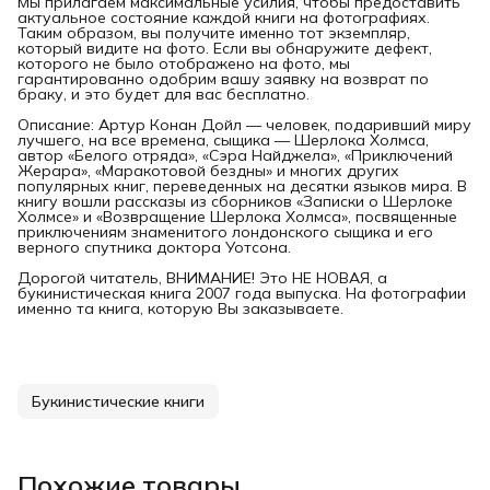
Мы прилагаем максимальные усилия, чтобы предоставить
актуальное состояние каждой книги на фотографиях.
Таким образом, вы получите именно тот экземпляр,
который видите на фото. Если вы обнаружите дефект,
которого не было отображено на фото, мы
гарантированно одобрим вашу заявку на возврат по
браку, и это будет для вас бесплатно.
Описание: Артур Конан Дойл — человек, подаривший миру
лучшего, на все времена, сыщика — Шерлока Холмса,
автор «Белого отряда», «Сэра Найджела», «Приключений
Жерара», «Маракотовой бездны» и многих других
популярных книг, переведенных на десятки языков мира. В
книгу вошли рассказы из сборников «Записки о Шерлоке
Холмсе» и «Возвращение Шерлока Холмса», посвященные
приключениям знаменитого лондонского сыщика и его
верного спутника доктора Уотсона.
Дорогой читатель, ВНИМАНИЕ! Это НЕ НОВАЯ, а
букинистическая книга 2007 года выпуска. На фотографии
именно та книга, которую Вы заказываете.
Букинистические книги
Похожие товары