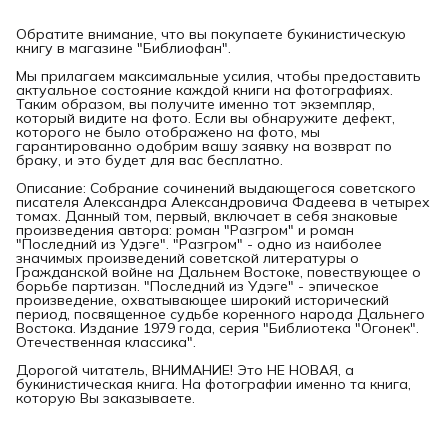
Обратите внимание, что вы покупаете букинистическую
книгу в магазине "Библиофан".
Мы прилагаем максимальные усилия, чтобы предоставить
актуальное состояние каждой книги на фотографиях.
Таким образом, вы получите именно тот экземпляр,
который видите на фото. Если вы обнаружите дефект,
которого не было отображено на фото, мы
гарантированно одобрим вашу заявку на возврат по
браку, и это будет для вас бесплатно.
Описание: Собрание сочинений выдающегося советского
писателя Александра Александровича Фадеева в четырех
томах. Данный том, первый, включает в себя знаковые
произведения автора: роман "Разгром" и роман
"Последний из Удэге". "Разгром" - одно из наиболее
значимых произведений советской литературы о
Гражданской войне на Дальнем Востоке, повествующее о
борьбе партизан. "Последний из Удэге" - эпическое
произведение, охватывающее широкий исторический
период, посвященное судьбе коренного народа Дальнего
Востока. Издание 1979 года, серия "Библиотека "Огонек".
Отечественная классика".
Дорогой читатель, ВНИМАНИЕ! Это НЕ НОВАЯ, а
букинистическая книга. На фотографии именно та книга,
которую Вы заказываете.