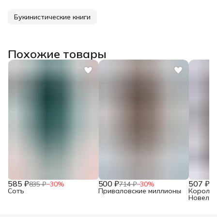
Букинистические книги
Похожие товары
585 ₽
500 ₽
507 ₽
835 ₽
−
30
%
714 ₽
−
30
%
72
Сотъ
Приваловские миллионы
Короли 
Новелл