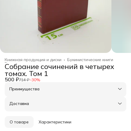
Книжная продукция и диски
›
Букинистические книги
Главная
›
Собрание сочинений в четырех
томах. Том 1
500 ₽
714 ₽
−
30
%
Преимущества
Оплата частями в Сплит
Доставка в пункты выдачи или до двери
Доставка
Удобный возврат
О товаре
Характеристики