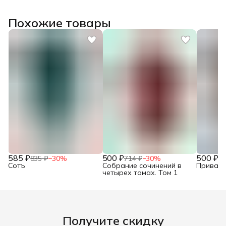
Похожие товары
585 ₽
500 ₽
500 ₽
835 ₽
−
30
%
714 ₽
−
30
%
71
Сотъ
Собрание сочинений в
Привало
четырех томах. Том 1
Получите скидку