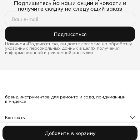
Подпишитесь на наши акции и новости и
получите скидку на следующий заказ
Подписаться
Нажимая «Подписаться», вы даете согласие на обработку
указанных персональных данных в целях получения
информационной и рекламной рассылки
бренд инструментов для ремонта и сада, придуманный
в Яндексе
Контакты
Телефон
8 (000) 000-00-00
Добавить в корзину
ООО NORCOD
Оплата
Доставка
Правила возврата
Реквизиты
О
Эл. почта
mail@bibliofan.ru