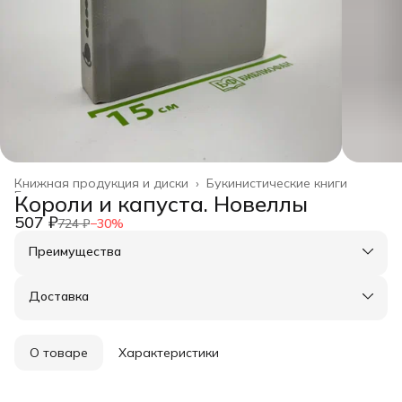
Книжная продукция и диски
›
Букинистические книги
Главная
›
Короли и капуста. Новеллы
507 ₽
724 ₽
−
30
%
Преимущества
Оплата частями в Сплит
Доставка в пункты выдачи или до двери
Доставка
Удобный возврат
О товаре
Характеристики