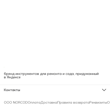
бренд инструментов для ремонта и сада, придуманный
в Яндексе
Контакты
Телефон
8 (000) 000-00-00
ООО NORCOD
Оплата
Доставка
Правила возврата
Реквизиты
О
Эл. почта
mail@bibliofan.ru