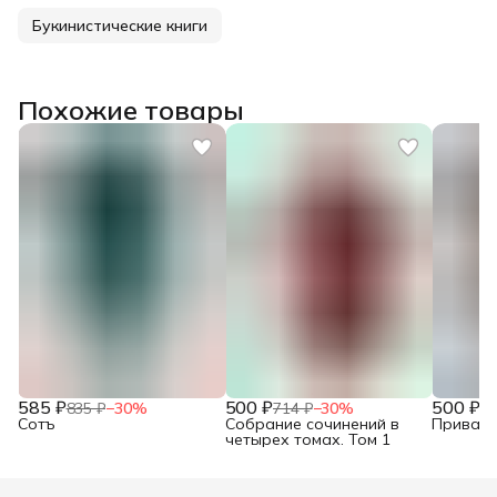
Букинистические книги
Похожие товары
585 ₽
500 ₽
500 ₽
835 ₽
−
30
%
714 ₽
−
30
%
71
Сотъ
Собрание сочинений в
Привало
четырех томах. Том 1