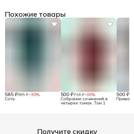
Похожие товары
585 ₽
500 ₽
500 ₽
835 ₽
−
30
%
714 ₽
−
30
%
71
Сотъ
Собрание сочинений в
Привало
четырех томах. Том 1
Получите скидку