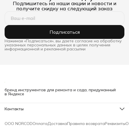
Подпишитесь на наши акции и новости и
получите скидку на следующий заказ
Подписаться
Нажимая «Подписаться», вы даете согласие на обработку
указанных персональных данных в целях получения
информационной и рекламной рассылки
бренд инструментов для ремонта и сада, придуманный
в Яндексе
Контакты
Телефон
8 (000) 000-00-00
ООО NORCOD
Оплата
Доставка
Правила возврата
Реквизиты
О
Эл. почта
mail@bibliofan.ru