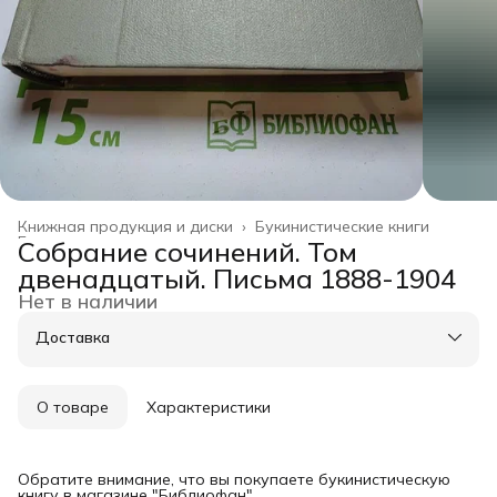
Книжная продукция и диски
›
Букинистические книги
Главная
›
Собрание сочинений. Том
двенадцатый. Письма 1888-1904
Нет в наличии
Доставка
О товаре
Характеристики
Обратите внимание, что вы покупаете букинистическую
книгу в магазине "Библиофан".