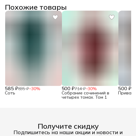
Похожие товары
585 ₽
500 ₽
500 ₽
835 ₽
−
30
%
714 ₽
−
30
%
71
Сотъ
Собрание сочинений в
Привало
четырех томах. Том 1
Получите скидку
Подпишитесь на наши акции и новости и