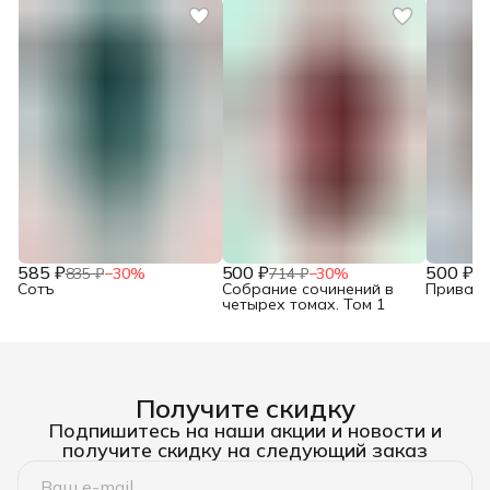
585 ₽
500 ₽
500 ₽
835 ₽
−
30
%
714 ₽
−
30
%
71
Сотъ
Собрание сочинений в
Привало
четырех томах. Том 1
Получите скидку
Подпишитесь на наши акции и новости и
получите скидку на следующий заказ