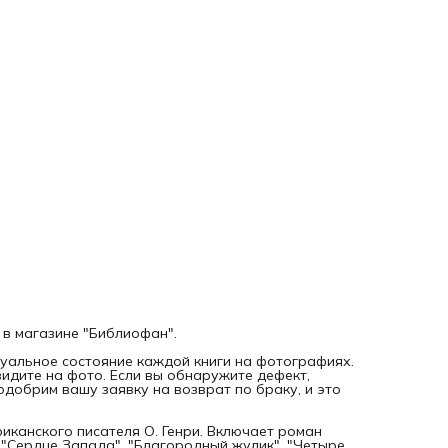
дополнением к коллекции любителя классической
американской прозы.
Дорогой читатель, ВНИМАНИЕ! Это НЕ НОВАЯ, а
букинистическая книга 1986 года выпуска. На фотографи
именно та книга, которую Вы заказываете.
 в магазине "Библиофан".
уальное состояние каждой книги на фотографиях.
видите на фото. Если вы обнаружите дефект,
добрим вашу заявку на возврат по браку, и это
иканского писателя О. Генри. Включает роман
к "Сердце Запада", "Благородный жулик", "Четыре