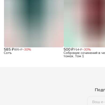
585 ₽
500 ₽
835 ₽
−
30
%
714 ₽
−
30
%
Сотъ
Собрание сочинений в ч
томах. Том 1
Подп