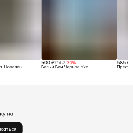
500 ₽
585 ₽
%
714 ₽
−
30
%
8
а. Новеллы
Белый Бим Черное Ухо
Престу
ку на
саться