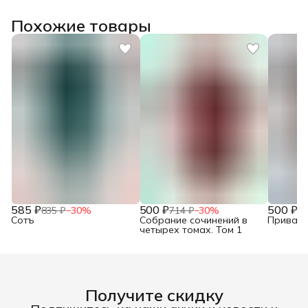
Похожие товары
585 ₽
500 ₽
500 ₽
835 ₽
−
30
%
714 ₽
−
30
%
71
Сотъ
Собрание сочинений в
Привало
четырех томах. Том 1
Получите скидку