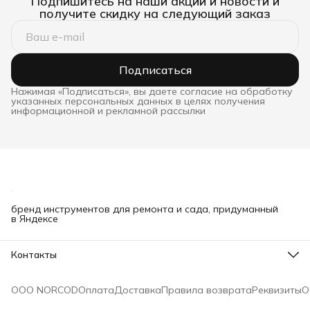
Подпишитесь на наши акции и новости и
получите скидку на следующий заказ
Подписаться
Нажимая «Подписаться», вы даете согласие на обработку
указанных персональных данных в целях получения
информационной и рекламной рассылки
бренд инструментов для ремонта и сада, придуманный
в Яндексе
Контакты
Телефон
8 (000) 000-00-00
ООО NORCOD
Оплата
Доставка
Правила возврата
Реквизиты
О
Эл. почта
mail@bibliofan.ru