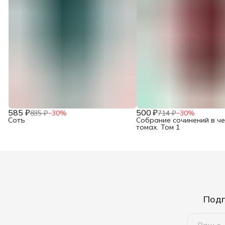
585 ₽
500 ₽
835 ₽
−
30
%
714 ₽
−
30
%
Сотъ
Собрание сочинений в ч
томах. Том 1
Подп