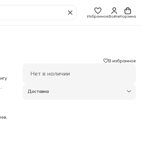
Избранное
Войти
Корзина
В избранное
Нет в наличии
нигу
им
Доставка
ите
о.
рная
еев,
ется