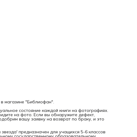
универсальных учебных действий. Содержит разнообраз
задания, яркие иллюстрации, карты и схемы, способству
глубокому освоению материала. Допущен Министерством
просвещения Российской Федерации.
Дорогой читатель, ВНИМАНИЕ! Это НЕ НОВАЯ, а
букинистическая книга 2021 года выпуска. На фотографи
именно та книга, которую Вы заказываете.
 в магазине "Библиофан".
уальное состояние каждой книги на фотографиях.
видите на фото. Если вы обнаружите дефект,
добрим вашу заявку на возврат по браку, и это
ая звезда' предназначен для учащихся 5-6 классов
льному государственному образовательному