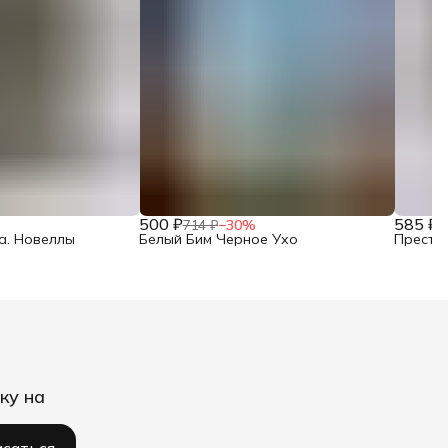
500 ₽
585 ₽
%
714 ₽
−
30
%
8
а. Новеллы
Белый Бим Черное Ухо
Престу
ку на
саться