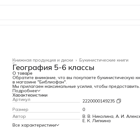
Книжная продукция и диски
›
Букинистические книги
Главная
›
География 5-6 классы
О товаре
Обратите внимание, что вы покупаете букинистическую к
в магазине "Библиофан".
Мы прилагаем максимальные усилия, чтобы предоставить
актуальное состояние каждой книги на фотографиях. Так
Подробнее
образом, вы получите именно тот экземпляр, который вид
Характеристики
на фото. Если вы обнаружите дефект, которого не было
Артикул
2220000149235
отображено на фото, мы гарантированно одобрим вашу
заявку на возврат по браку, и это будет для вас бесплатн
Размер
0
Описание: Учебник 'География. 5-6 классы' из серии 'Поля
Автор
В. В. Николина, А. И. Алекс
звезда' предназначен для учащихся 5-6 классов
Е. К. Липкина
общеобразовательных организаций. Соответствует
Все характеристики
Федеральному государственному образовательному
стандарту основного общего образования. Учебник явля
частью завершенной предметной линии, направленной на
формирование географической грамотности и развитие