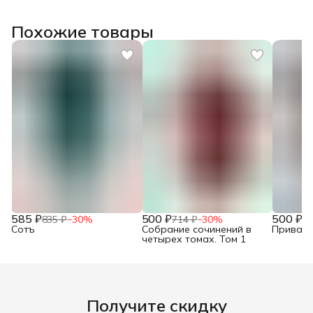
Похожие товары
585 ₽
500 ₽
500 ₽
835 ₽
−
30
%
714 ₽
−
30
%
71
Сотъ
Собрание сочинений в
Привало
четырех томах. Том 1
Получите скидку