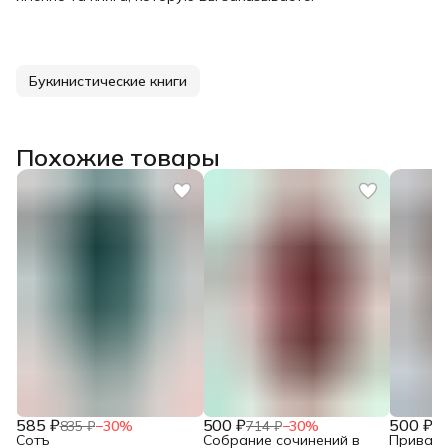
Букинистические книги
Похожие товары
585 ₽
500 ₽
500 ₽
835 ₽
−
30
%
714 ₽
−
30
%
71
Сотъ
Собрание сочинений в
Привало