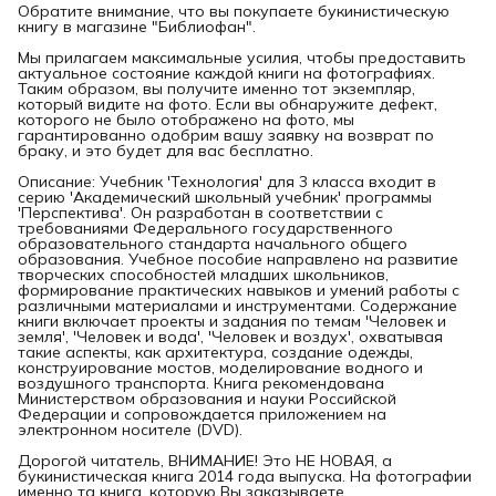
Обратите внимание, что вы покупаете букинистическую
книгу в магазине "Библиофан".
Мы прилагаем максимальные усилия, чтобы предоставить
актуальное состояние каждой книги на фотографиях.
Таким образом, вы получите именно тот экземпляр,
который видите на фото. Если вы обнаружите дефект,
которого не было отображено на фото, мы
гарантированно одобрим вашу заявку на возврат по
браку, и это будет для вас бесплатно.
Описание: Учебник 'Технология' для 3 класса входит в
серию 'Академический школьный учебник' программы
'Перспектива'. Он разработан в соответствии с
требованиями Федерального государственного
образовательного стандарта начального общего
образования. Учебное пособие направлено на развитие
творческих способностей младших школьников,
формирование практических навыков и умений работы с
различными материалами и инструментами. Содержание
книги включает проекты и задания по темам 'Человек и
земля', 'Человек и вода', 'Человек и воздух', охватывая
такие аспекты, как архитектура, создание одежды,
конструирование мостов, моделирование водного и
воздушного транспорта. Книга рекомендована
Министерством образования и науки Российской
Федерации и сопровождается приложением на
электронном носителе (DVD).
Дорогой читатель, ВНИМАНИЕ! Это НЕ НОВАЯ, а
букинистическая книга 2014 года выпуска. На фотографии
именно та книга, которую Вы заказываете.