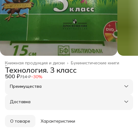
Книжная продукция и диски
›
Букинистические книги
Главная
›
Технология. 3 класс
500 ₽
714 ₽
−
30
%
Преимущества
Оплата частями в Сплит
Доставка в пункты выдачи или до двери
Доставка
Удобный возврат
О товаре
Характеристики