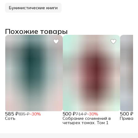
Букинистические книги
Похожие товары
585 ₽
500 ₽
500 ₽
835 ₽
−
30
%
714 ₽
−
30
%
71
Сотъ
Собрание сочинений в
Привало
четырех томах. Том 1