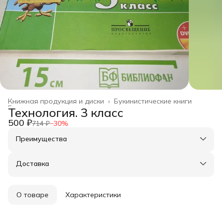
Книжная продукция и диски
›
Букинистические книги
Главная
›
Технология. 3 класс
500 ₽
714 ₽
−
30
%
Преимущества
Оплата частями в Сплит
Доставка в пункты выдачи или до двери
Доставка
Удобный возврат
О товаре
Характеристики