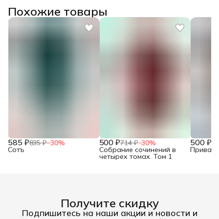
Похожие товары
585 ₽
500 ₽
500 ₽
835 ₽
−
30
%
714 ₽
−
30
%
71
Сотъ
Собрание сочинений в
Привало
четырех томах. Том 1
Получите скидку
Подпишитесь на наши акции и новости и