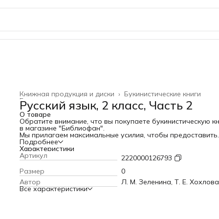
Книжная продукция и диски
›
Букинистические книги
Главная
›
Русский язык, 2 класс, Часть 2
О товаре
Обратите внимание, что вы покупаете букинистическую к
в магазине "Библиофан".
Мы прилагаем максимальные усилия, чтобы предоставить
актуальное состояние каждой книги на фотографиях. Так
Подробнее
образом, вы получите именно тот экземпляр, который вид
Характеристики
на фото. Если вы обнаружите дефект, которого не было
Артикул
2220000126793
отображено на фото, мы гарантированно одобрим вашу
заявку на возврат по браку, и это будет для вас бесплатн
Размер
0
Описание: Учебник по русскому языку для 2 класса
Автор
Л. М. Зеленина, Т. Е. Хохлова
общеобразовательных учреждений, часть 2. Авторы Л. М.
Все характеристики
Зеленина и Т. Е. Хохлова. Соответствует Федеральному
государственному образовательному стандарту (ФГОС).
Данное 2-е издание рекомендовано Министерством
образования и науки Российской Федерации. Книга соде
упражнения и задания, направленные на формирование 