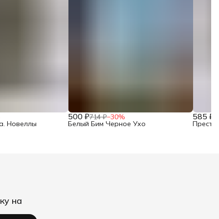
500 ₽
585 ₽
%
714 ₽
−
30
%
8
а. Новеллы
Белый Бим Черное Ухо
Престу
ку на