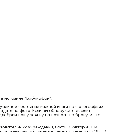
развитие навыков русского языка у младших школьников,
включая правила орфографии, грамматики и развития реч
также способствует расширению словарного запаса. Уче
дополнен красочными цветными иллюстрациями, которые
делают процесс обучения более увлекательным и нагляд
Дорогой читатель, ВНИМАНИЕ! Это НЕ НОВАЯ, а
букинистическая книга 2012 года выпуска. На фотографи
именно та книга, которую Вы заказываете.
 в магазине "Библиофан".
уальное состояние каждой книги на фотографиях.
видите на фото. Если вы обнаружите дефект,
добрим вашу заявку на возврат по браку, и это
зовательных учреждений, часть 2. Авторы Л. М.
ударственному образовательному стандарту (ФГОС).