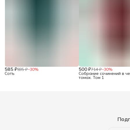
585 ₽
500 ₽
835 ₽
−
30
%
714 ₽
−
30
%
Сотъ
Собрание сочинений в ч
томах. Том 1
Подп