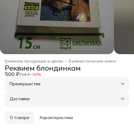
Книжная продукция и диски
›
Букинистические книги
Главная
›
Реквием блондинкам
500 ₽
714 ₽
−
30
%
Преимущества
Оплата частями в Сплит
Доставка в пункты выдачи или до двери
Доставка
Удобный возврат
О товаре
Характеристики