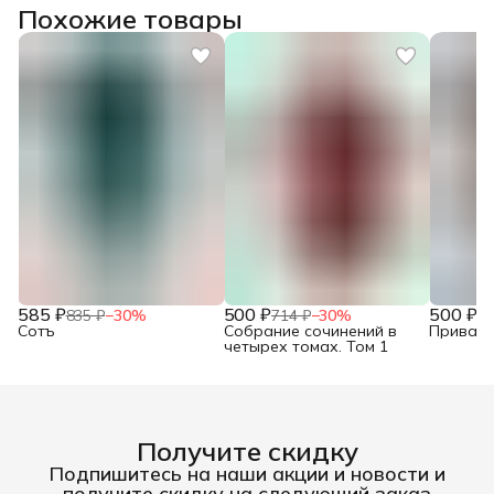
Похожие товары
585 ₽
500 ₽
500 ₽
835 ₽
−
30
%
714 ₽
−
30
%
71
Сотъ
Собрание сочинений в
Привало
четырех томах. Том 1
Получите скидку
Подпишитесь на наши акции и новости и
получите скидку на следующий заказ