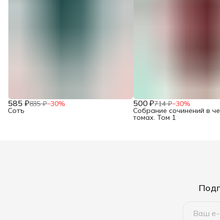
585 ₽
500 ₽
835 ₽
−
30
%
714 ₽
−
30
%
Сотъ
Собрание сочинений в ч
томах. Том 1
Подп