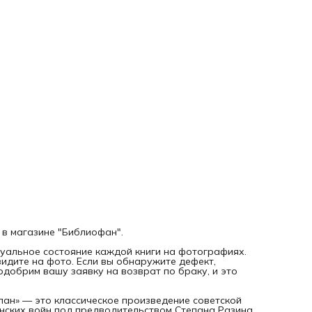
будет интересна всем любителям отечественной истории 
классической прозы.
Дорогой читатель, ВНИМАНИЕ! Это НЕ НОВАЯ, а
букинистическая книга 1986 года выпуска. На фотографи
именно та книга, которую Вы заказываете.
 в магазине "Библиофан".
уальное состояние каждой книги на фотографиях.
видите на фото. Если вы обнаружите дефект,
добрим вашу заявку на возврат по браку, и это
пан» — это классическое произведение советской
нских войн под предводительством Степана Разина.