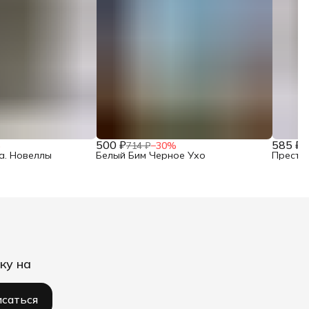
500 ₽
585 ₽
%
714 ₽
−
30
%
8
а. Новеллы
Белый Бим Черное Ухо
Престу
ку на
саться