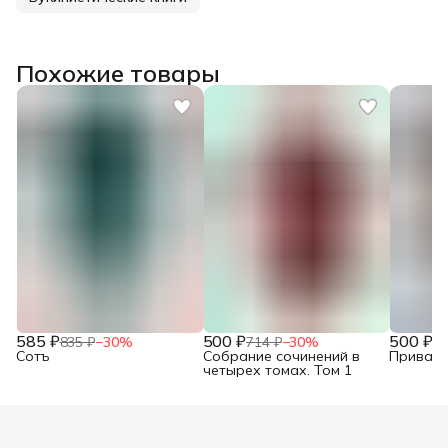
Похожие товары
585 ₽
500 ₽
500 ₽
835 ₽
−
30
%
714 ₽
−
30
%
71
Сотъ
Собрание сочинений в
Привало
четырех томах. Том 1