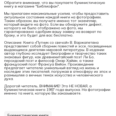
Обратите внимание, что вы покупаете букинистическую
книгу в магазине "Библиофан".
Мы прилагаем максимальные усилия, чтобы предоставить
актуальное состояние каждой книги на фотографиях.
Таким образом, вы получите именно тот экземпляр,
который видите на фото. Если вы обнаружите дефект,
которого не было отображено на фото, мы
гарантированно одобрим вашу заявку на возврат по
браку, и это будет для вас бесплатно.
Описание: Книга «Путник со свечой» В. Варжапетяна
представляет собой сборник повестей и эссе, посвященных
выдающимся деятелям мировой литературы. В издании
автор глубоко исследует биографии и творчество таких
знаковых фигур, как древнекитайский поэт Ли Бо,
персидский поэт и философ Омар Хайям, а также
французский поэт Франсуа Вийон. Произведение
предлагает читателю уникальный взгляд на жизнь и
наследие этих писателей, погружая в атмосферу их эпох и
размышляя о вечных темах искусства и человеческого
духа.
Дорогой читатель, ВНИМАНИЕ! Это НЕ НОВАЯ, а
букинистическая книга 1987 года выпуска. На фотографии
именно та книга, которую Вы заказываете.
Букинистические книги