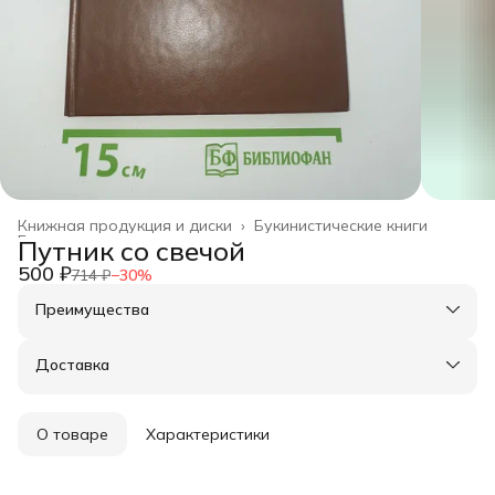
Книжная продукция и диски
›
Букинистические книги
Главная
›
Путник со свечой
500 ₽
714 ₽
−
30
%
Преимущества
Оплата частями в Сплит
Доставка в пункты выдачи или до двери
Доставка
Удобный возврат
О товаре
Характеристики