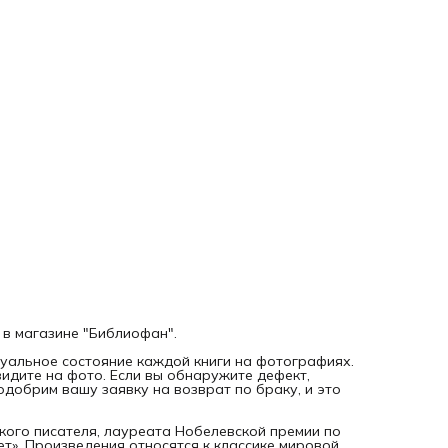
букинистическая книга 1962 года выпуска. На фотографи
именно та книга, которую Вы заказываете.
 в магазине "Библиофан".
уальное состояние каждой книги на фотографиях.
видите на фото. Если вы обнаружите дефект,
добрим вашу заявку на возврат по браку, и это
кого писателя, лауреата Нобелевской премии по
т». Произведения относятся к классике мировой