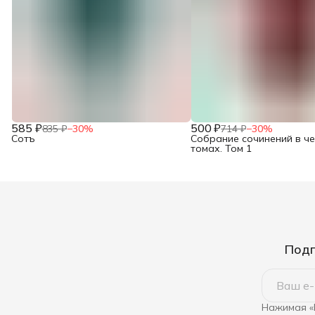
585 ₽
500 ₽
835 ₽
−
30
%
714 ₽
−
30
%
Сотъ
Собрание сочинений в ч
томах. Том 1
Подп
Нажимая «