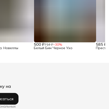
500 ₽
585 ₽
%
714 ₽
−
30
%
8
а. Новеллы
Белый Бим Черное Ухо
Престу
ку на
саться
сональных