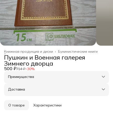
Книжная продукция и диски
›
Букинистические книги
Главная
›
Пушкин и Военная галерея
Зимнего дворца
500 ₽
714 ₽
−
30
%
Преимущества
Оплата частями в Сплит
Доставка в пункты выдачи или до двери
Доставка
Удобный возврат
О товаре
Характеристики