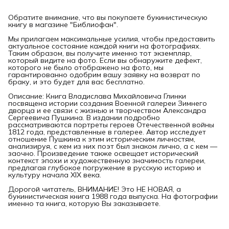
Обратите внимание, что вы покупаете букинистическую
книгу в магазине "Библиофан".
Мы прилагаем максимальные усилия, чтобы предоставить
актуальное состояние каждой книги на фотографиях.
Таким образом, вы получите именно тот экземпляр,
который видите на фото. Если вы обнаружите дефект,
которого не было отображено на фото, мы
гарантированно одобрим вашу заявку на возврат по
браку, и это будет для вас бесплатно.
Описание: Книга Владислава Михайловича Глинки
посвящена истории создания Военной галереи Зимнего
дворца и ее связи с жизнью и творчеством Александра
Сергеевича Пушкина. В издании подробно
рассматриваются портреты героев Отечественной войны
1812 года, представленные в галерее. Автор исследует
отношение Пушкина к этим историческим личностям,
анализируя, с кем из них поэт был знаком лично, а с кем —
заочно. Произведение также освещает исторический
контекст эпохи и художественную значимость галереи,
предлагая глубокое погружение в русскую историю и
культуру начала XIX века.
Дорогой читатель, ВНИМАНИЕ! Это НЕ НОВАЯ, а
букинистическая книга 1988 года выпуска. На фотографии
именно та книга, которую Вы заказываете.