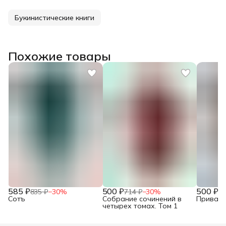
Букинистические книги
Похожие товары
585 ₽
500 ₽
500 ₽
835 ₽
−
30
%
714 ₽
−
30
%
71
Сотъ
Собрание сочинений в
Привало
четырех томах. Том 1