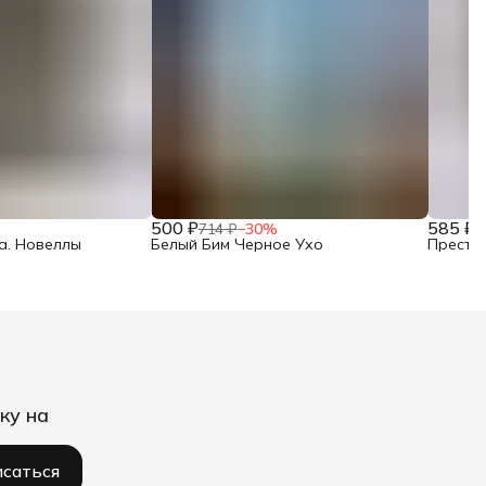
500 ₽
585 ₽
%
714 ₽
−
30
%
8
а. Новеллы
Белый Бим Черное Ухо
Престу
ку на
саться