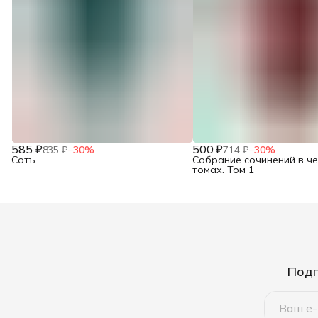
585 ₽
500 ₽
835 ₽
−
30
%
714 ₽
−
30
%
Сотъ
Собрание сочинений в ч
томах. Том 1
Подп