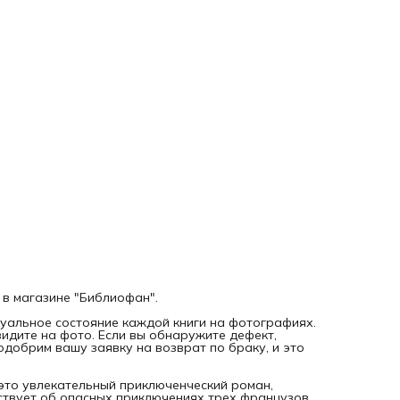
экзотической природы. Это классика приключенческой
литературы, которая не оставит равнодушным любителей
жанра.
Дорогой читатель, ВНИМАНИЕ! Это НЕ НОВАЯ, а
букинистическая книга 1982 года выпуска. На фотографи
именно та книга, которую Вы заказываете.
 в магазине "Библиофан".
уальное состояние каждой книги на фотографиях.
видите на фото. Если вы обнаружите дефект,
добрим вашу заявку на возврат по браку, и это
 это увлекательный приключенческий роман,
твует об опасных приключениях трех французов,