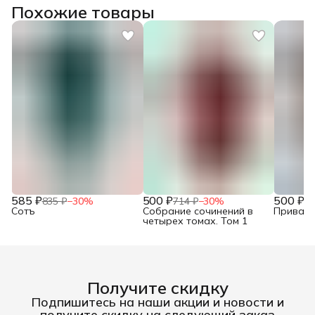
Похожие товары
585 ₽
500 ₽
500 ₽
835 ₽
−
30
%
714 ₽
−
30
%
71
Сотъ
Собрание сочинений в
Привало
четырех томах. Том 1
Получите скидку
Подпишитесь на наши акции и новости и
получите скидку на следующий заказ