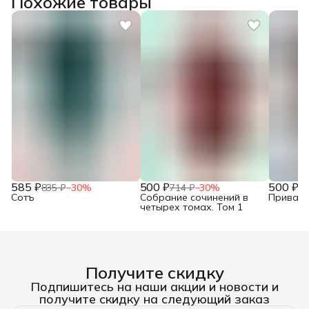
Похожие товары
585 ₽
500 ₽
500 ₽
835 ₽
−
30
%
714 ₽
−
30
%
71
Сотъ
Собрание сочинений в
Привало
четырех томах. Том 1
Получите скидку
Подпишитесь на наши акции и новости и
получите скидку на следующий заказ