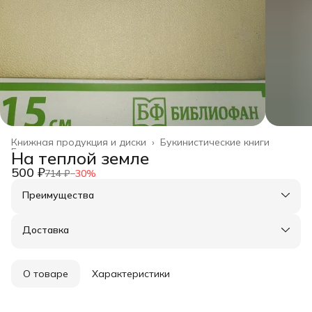
Книжная продукция и диски
›
Букинистические книги
Главная
›
На теплой земле
500 ₽
714 ₽
−
30
%
Преимущества
Оплата частями в Сплит
Доставка в пункты выдачи или до двери
Доставка
Удобный возврат
О товаре
Характеристики