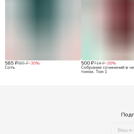
585 ₽
500 ₽
835 ₽
−
30
%
714 ₽
−
30
%
Сотъ
Собрание сочинений в ч
томах. Том 1
Подп