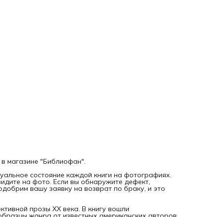
расследований и неожиданных сюжетных поворотов.
Дорогой читатель, ВНИМАНИЕ! Это НЕ НОВАЯ, а
букинистическая книга 1989 года выпуска. На фотографи
именно та книга, которую Вы заказываете.
 в магазине "Библиофан".
уальное состояние каждой книги на фотографиях.
видите на фото. Если вы обнаружите дефект,
добрим вашу заявку на возврат по браку, и это
тивной прозы ХХ века. В книгу вошли
бразцы жанра от известных американских авторов,