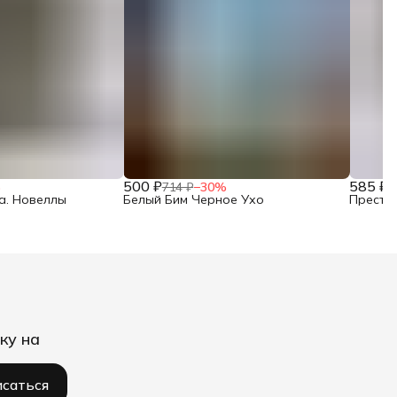
500 ₽
585 ₽
%
714 ₽
−
30
%
8
а. Новеллы
Белый Бим Черное Ухо
Престу
ку на
саться