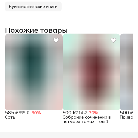
Букинистические книги
Похожие товары
585 ₽
500 ₽
500 ₽
835 ₽
−
30
%
714 ₽
−
30
%
71
Сотъ
Собрание сочинений в
Привало
четырех томах. Том 1