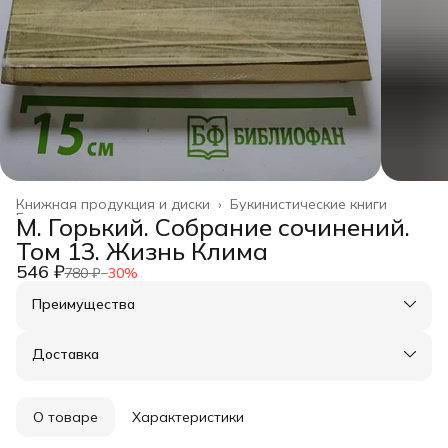
Книжная продукция и диски
›
Букинистические книги
Главная
›
М. Горький. Собрание сочинений.
Том 13. Жизнь Клима
546 ₽
780 ₽
−
30
%
Преимущества
Оплата частями в Сплит
Доставка в пункты выдачи или до двери
Доставка
Удобный возврат
О товаре
Характеристики