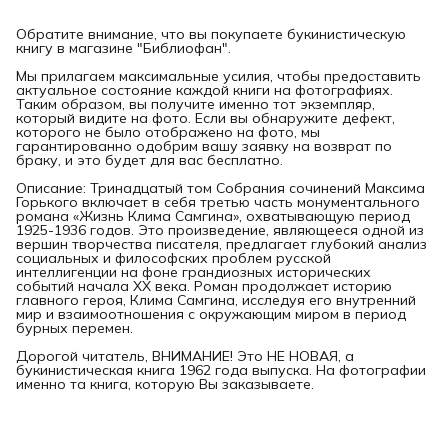
Обратите внимание, что вы покупаете букинистическую
книгу в магазине "Библиофан".
Мы прилагаем максимальные усилия, чтобы предоставить
актуальное состояние каждой книги на фотографиях.
Таким образом, вы получите именно тот экземпляр,
который видите на фото. Если вы обнаружите дефект,
которого не было отображено на фото, мы
гарантированно одобрим вашу заявку на возврат по
браку, и это будет для вас бесплатно.
Описание: Тринадцатый том Собрания сочинений Максима
Горького включает в себя третью часть монументального
романа «Жизнь Клима Самгина», охватывающую период
1925-1936 годов. Это произведение, являющееся одной из
вершин творчества писателя, предлагает глубокий анализ
социальных и философских проблем русской
интеллигенции на фоне грандиозных исторических
событий начала XX века. Роман продолжает историю
главного героя, Клима Самгина, исследуя его внутренний
мир и взаимоотношения с окружающим миром в период
бурных перемен.
Дорогой читатель, ВНИМАНИЕ! Это НЕ НОВАЯ, а
букинистическая книга 1962 года выпуска. На фотографии
именно та книга, которую Вы заказываете.