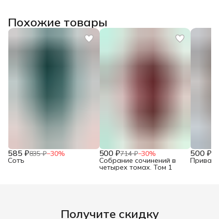
Похожие товары
585 ₽
500 ₽
500 ₽
835 ₽
−
30
%
714 ₽
−
30
%
71
Сотъ
Собрание сочинений в
Привало
четырех томах. Том 1
Получите скидку