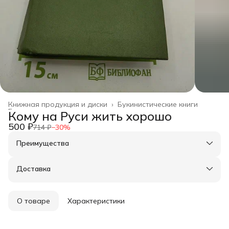
Книжная продукция и диски
›
Букинистические книги
Главная
›
Кому на Руси жить хорошо
500 ₽
714 ₽
−
30
%
Преимущества
Оплата частями в Сплит
Доставка в пункты выдачи или до двери
Доставка
Удобный возврат
О товаре
Характеристики