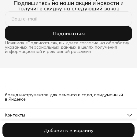
Подпишитесь на наши акции и новости и
получите скидку на следующий заказ
Подписаться
Нажимая «Подписаться», вы даете согласие на обработку
указанных персональных данных в целях получения
информационной и рекламной рассылки
бренд инструментов для ремонта и сада, придуманный
в Яндексе
Контакты
Телефон
8 (000) 000-00-00
Добавить в корзину
ООО NORCOD
Оплата
Доставка
Правила возврата
Реквизиты
О
Эл. почта
mail@bibliofan.ru