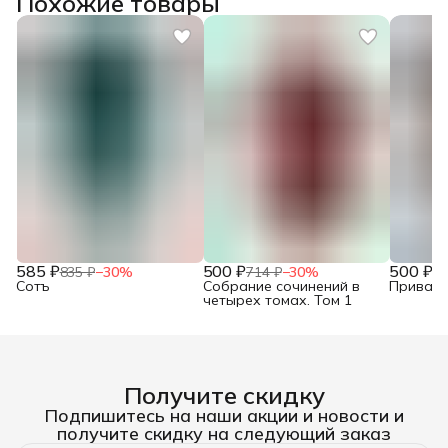
Похожие товары
585 ₽
500 ₽
500 ₽
835 ₽
−
30
%
714 ₽
−
30
%
71
Сотъ
Собрание сочинений в
Привало
четырех томах. Том 1
Получите скидку
Подпишитесь на наши акции и новости и
получите скидку на следующий заказ