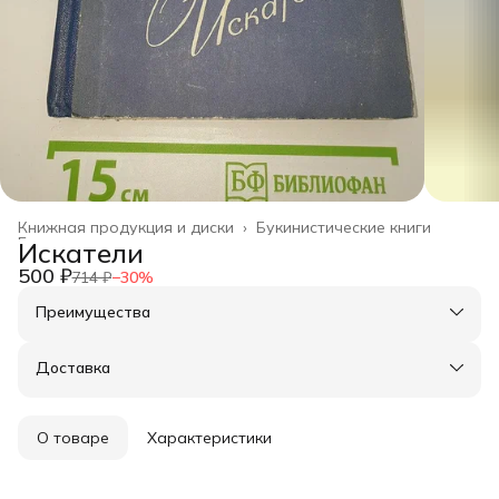
Книжная продукция и диски
›
Букинистические книги
Главная
›
Искатели
500 ₽
714 ₽
−
30
%
Преимущества
Оплата частями в Сплит
Доставка в пункты выдачи или до двери
Доставка
Удобный возврат
О товаре
Характеристики