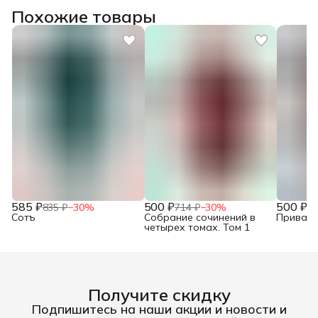
Похожие товары
585 ₽
500 ₽
500 ₽
835 ₽
−
30
%
714 ₽
−
30
%
71
Сотъ
Собрание сочинений в
Привало
четырех томах. Том 1
Получите скидку
Подпишитесь на наши акции и новости и