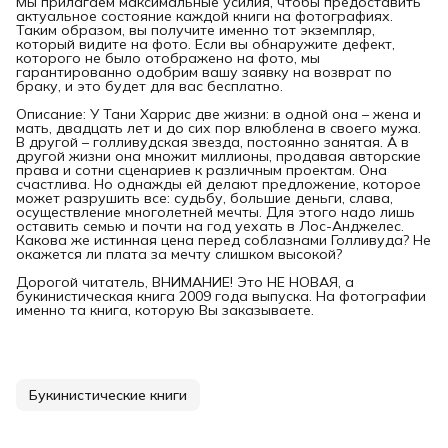
Мы прилагаем максимальные усилия, чтобы предоставить
актуальное состояние каждой книги на фотографиях.
Таким образом, вы получите именно тот экземпляр,
который видите на фото. Если вы обнаружите дефект,
которого не было отображено на фото, мы
гарантированно одобрим вашу заявку на возврат по
браку, и это будет для вас бесплатно.
Описание: У Тани Харрис две жизни: в одной она – жена и
мать, двадцать лет и до сих пор влюблена в своего мужа.
В другой – голливудская звезда, постоянно занятая. А в
другой жизни она множит миллионы, продавая авторские
права и сотни сценариев к различным проектам. Она
счастлива. Но однажды ей делают предложение, которое
может разрушить все: судьбу, большие деньги, слава,
осуществление многолетней мечты. Для этого надо лишь
оставить семью и почти на год уехать в Лос-Анджелес.
Какова же истинная цена перед соблазнами Голливуда? Не
окажется ли плата за мечту слишком высокой?
Дорогой читатель, ВНИМАНИЕ! Это НЕ НОВАЯ, а
букинистическая книга 2009 года выпуска. На фотографии
именно та книга, которую Вы заказываете.
Букинистические книги