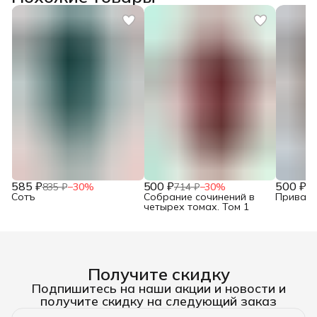
585 ₽
500 ₽
500 ₽
835 ₽
−
30
%
714 ₽
−
30
%
71
Сотъ
Собрание сочинений в
Привало
четырех томах. Том 1
Получите скидку
Подпишитесь на наши акции и новости и
получите скидку на следующий заказ