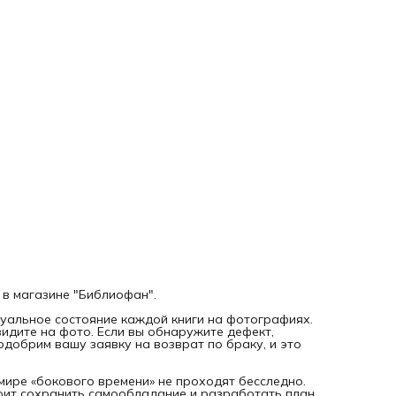
Мировую войну, а в России узаконено двоеженство. Тем, 
взял на себя ответственность за судьбу страны, предстои
сделать выбор между демократией и монархией, победой
поражением. Время до часа икс неумолимо сокращается.
Дорогой читатель, ВНИМАНИЕ! Это НЕ НОВАЯ, а
букинистическая книга 2004 года выпуска. На фотографи
именно та книга, которую Вы заказываете.
 в магазине "Библиофан".
уальное состояние каждой книги на фотографиях.
видите на фото. Если вы обнаружите дефект,
добрим вашу заявку на возврат по браку, и это
мире «бокового времени» не проходят бесследно.
тоит сохранить самообладание и разработать план