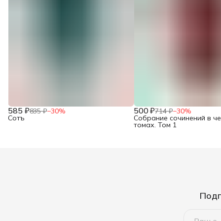
585 ₽
500 ₽
835 ₽
−
30
%
714 ₽
−
30
%
Сотъ
Собрание сочинений в ч
томах. Том 1
Подп