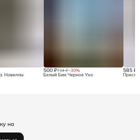
500 ₽
585 ₽
%
714 ₽
−
30
%
8
а. Новеллы
Белый Бим Черное Ухо
Престу
ку на
саться