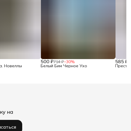
500 ₽
585 ₽
%
714 ₽
−
30
%
8
а. Новеллы
Белый Бим Черное Ухо
Престу
ку на
саться