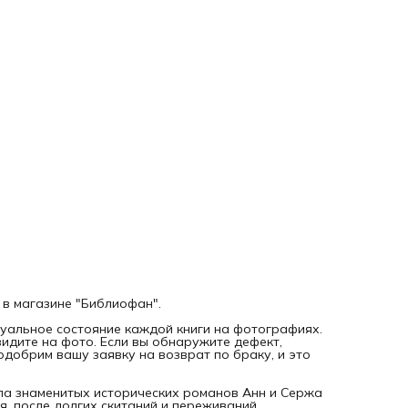
века, охваченном историческими событиями и
географическими открытиями.
Дорогой читатель, ВНИМАНИЕ! Это НЕ НОВАЯ, а
букинистическая книга 1992 года выпуска. На фотографи
именно та книга, которую Вы заказываете.
 в магазине "Библиофан".
уальное состояние каждой книги на фотографиях.
видите на фото. Если вы обнаружите дефект,
добрим вашу заявку на возврат по браку, и это
кла знаменитых исторических романов Анн и Сержа
я, после долгих скитаний и переживаний,