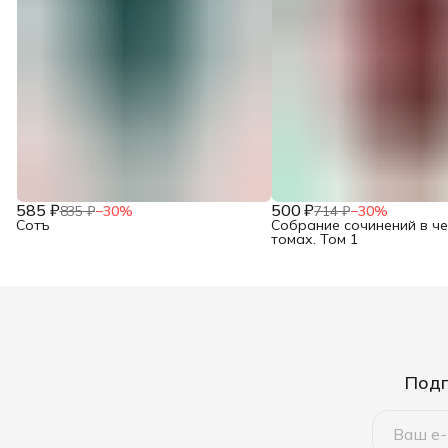
585 ₽
500 ₽
835 ₽
−
30
%
714 ₽
−
30
%
Сотъ
Собрание сочинений в ч
томах. Том 1
Подп